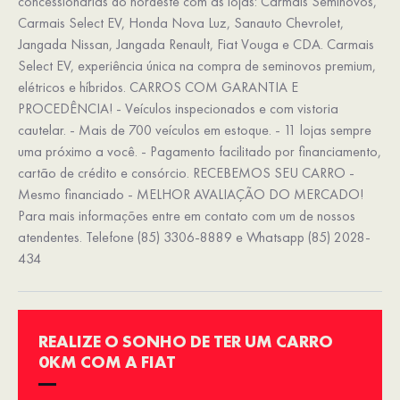
concessionárias do nordeste com as lojas: Carmais Seminovos,
Carmais Select EV, Honda Nova Luz, Sanauto Chevrolet,
Jangada Nissan, Jangada Renault, Fiat Vouga e CDA. Carmais
Select EV, experiência única na compra de seminovos premium,
elétricos e híbridos. CARROS COM GARANTIA E
PROCEDÊNCIA! - Veículos inspecionados e com vistoria
cautelar. - Mais de 700 veículos em estoque. - 11 lojas sempre
uma próximo a você. - Pagamento facilitado por financiamento,
cartão de crédito e consórcio. RECEBEMOS SEU CARRO -
Mesmo financiado - MELHOR AVALIAÇÃO DO MERCADO!
Para mais informações entre em contato com um de nossos
atendentes. Telefone (85) 3306-8889 e Whatsapp (85) 2028-
434
REALIZE O SONHO DE TER UM CARRO
0KM COM A FIAT