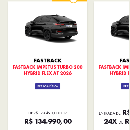
FASTBACK
FA
FASTBACK IMPETUS TURBO 200
FASTBACK IM
HYBRID FLEX AT 2026
HYBRID F
PESSOA FÍSICA
PESS
R$
DE R$ 173.490,00 POR
ENTRADA DE
R$ 134.990,00
24X
R
DE
OPORTUNIDADE
OPOR