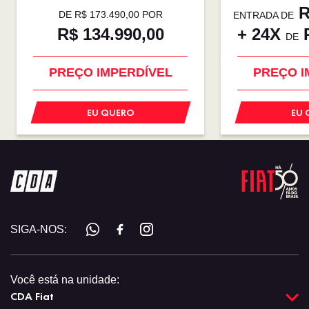
R
DE R$ 173.490,00 POR
ENTRADA DE
R$ 134.990,00
+ 24X
R
DE
OPORTUNIDADE
OPORT
PREÇO IMPERDÍVEL
PREÇO I
EU QUERO
EU 
SIGA-NOS:
Você está na unidade:
CDA Fiat