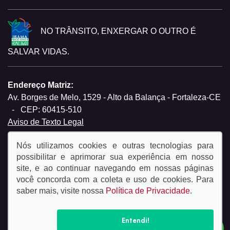
NO TRÂNSITO, ENXERGAR O OUTRO É
SALVAR VIDAS.
Endereço Matriz:
Av. Borges de Melo, 1529 - Alto da Balança - Fortaleza-CE
-
CEP: 60415-510
Aviso de Texto Legal
Nós utilizamos cookies e outras tecnologias para
possibilitar e aprimorar sua experiência em nosso
site, e ao continuar navegando em nossas páginas
você concorda com a coleta e uso de cookies. Para
© Copyright 2026
saber mais, visite nossa
Política de Privacidade
.
AutoForce - Todos os direitos reservados.
Política de
privacidade.
Entendi!