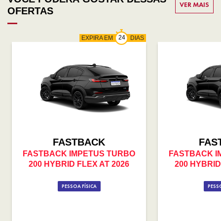
VER MAIS
OFERTAS
EXPIRA EM
DIAS
FASTBACK
FAS
FASTBACK IMPETUS TURBO
FASTBACK I
200 HYBRID FLEX AT 2026
200 HYBRID
PESSOA FÍSICA
PESSO