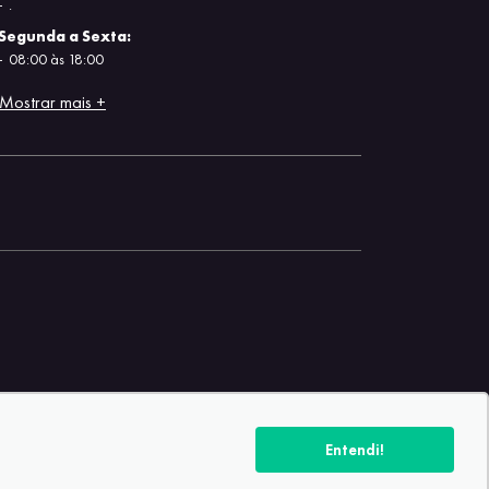
.
Segunda a Sexta:
08:00 às 18:00
Mostrar mais +
Entendi!
 2026
-
AutoForce - Todos os direitos reservados.
Política de privacidade.