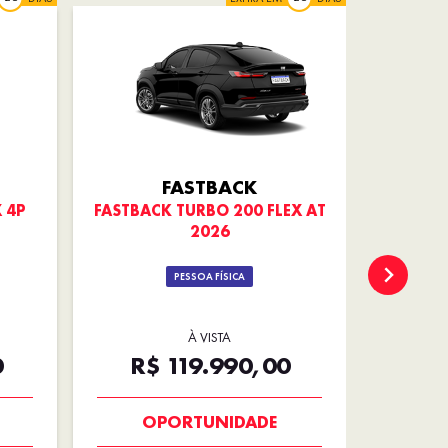
FASTBACK
X 4P
FASTBACK TURBO 200 FLEX AT
CRONOS
2026
PESSOA FÍSICA
À VISTA
DE
0
R$ 119.990,00
R
OPORTUNIDADE