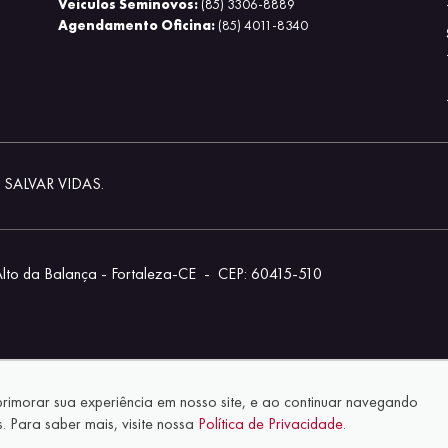
Veículos Seminovos:
(85) 3306-8889
Agendamento Oficina:
(85) 4011-8340
SALVAR VIDAS.
Alto da Balança - Fortaleza-CE
-
CEP: 60415-510
aprimorar sua experiência em nosso site, e ao continuar navegando
 Para saber mais, visite nossa
Política de Privacidade
.
© Copyright