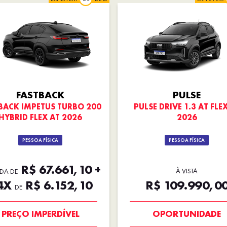
FASTBACK
PULSE
BACK IMPETUS TURBO 200
PULSE DRIVE 1.3 AT FLE
HYBRID FLEX AT 2026
2026
PESSOA FÍSICA
PESSOA FÍSICA
R$ 67.661,10 +
À VISTA
DA DE
4X
R$ 6.152,10
R$ 109.990,0
DE
OPORTUNIDADE
NOVA VERSÃO