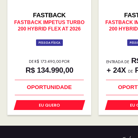
FASTBACK
FAS
FASTBACK IMPETUS TURBO
FASTBACK I
200 HYBRID FLEX AT 2026
200 HYBRID
PESSOA FÍSICA
PESSO
R$
DE R$ 173.490,00 POR
ENTRADA DE
R$ 134.990,00
+ 24X
R
DE
OPORTUNIDADE
OPORT
EU QUERO
EU 