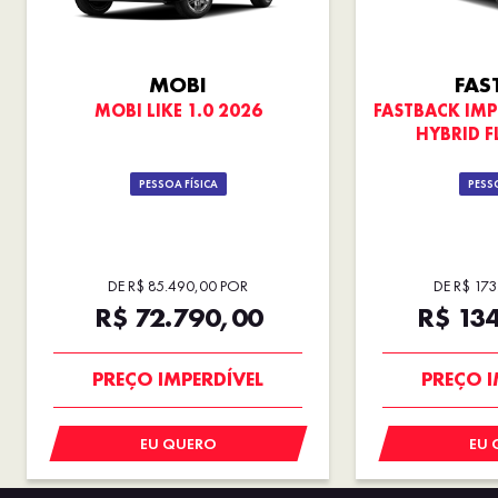
MOBI
FAS
MOBI LIKE 1.0 2026
FASTBACK IMP
HYBRID F
PESSOA FÍSICA
PESSO
DE R$ 85.490,00 POR
DE R$ 17
R$ 72.790,00
R$ 13
SUPER DESCONTO
OPORT
PREÇO IMPERDÍVEL
PREÇO I
EU QUERO
EU 